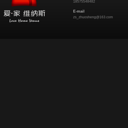
18575548482
E-mail
zs_zhuosheng@163.com