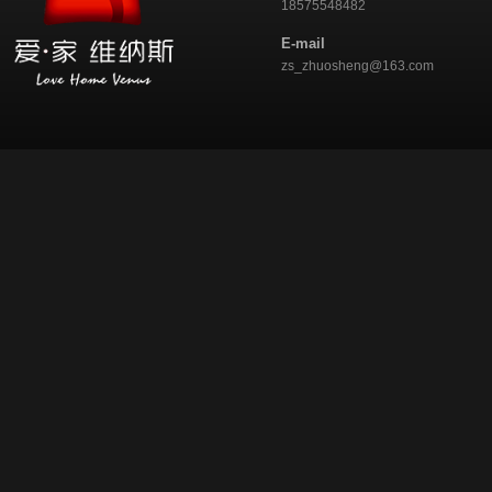
18575548482
E-mail
zs_zhuosheng@163.com