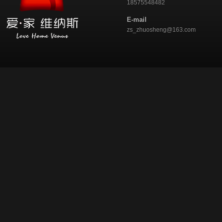
18575548482
E-mail
zs_zhuosheng@163.com